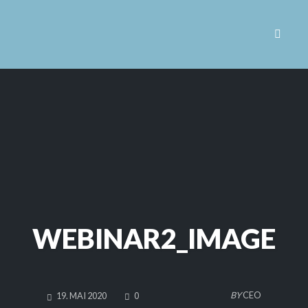
Toggle 
Skip
to
content
WEBINAR2_IMAGE
COMMENTS
BY
CEO
19. MAI 2020
0