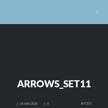
Toggle 
Skip
to
content
ARROWS_SET11
COMMENTS
BY
CEO
19. MAI 2020
0