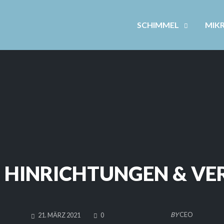
SCHIMMEL
MIK
E HINRICHTUNGEN & V
COMMENTS
BY
CEO
21. MÄRZ 2021
0